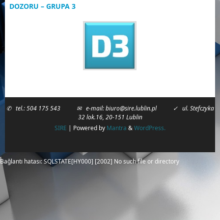
DOZORU – GRUPA 3
✆ tel.: 504 175 543 ✉ e-mail: biuro@sire.lublin.pl ✓ ul. Stefczyka
32 lok.16, 20-151 Lublin
SIRE
| Powered by
Mantra
&
WordPress.
Bağlantı hatası: SQLSTATE[HY000] [2002] No such file or directory